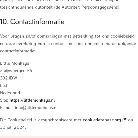
maar je hebt ook het recht om een klacht in te dienen bij de
toezichthoudende autoriteit (de Autoriteit Persoonsgegevens).
10. Contactinformatie
Voor vragen en/of opmerkingen met betrekking tot ons cookiebeleid
en deze verklaring kun je contact met ons opnemen via de volgende
contactinformatie:
Little Monkeys
Zwijnsbergen 55
3921DW
Elst
Nederland
Site:
https://littlemonkeys.nl
E-mail:
info@
littlemonkeys.nl
Dit Cookiebeleid is gesynchroniseerd met
cookiedatabase.org
op
Gratis verzending vanaf €50,- NL
30 juli 2024.
Persoonlijke winkelervaring