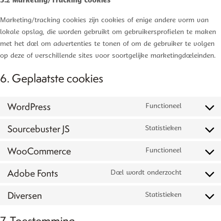
5.2 Marketing/Tracking cookies
Marketing/tracking cookies zijn cookies of enige andere vorm van
lokale opslag, die worden gebruikt om gebruikersprofielen te maken
met het doel om advertenties te tonen of om de gebruiker te volgen
op deze of verschillende sites voor soortgelijke marketingdoeleinden.
6. Geplaatste cookies
WordPress
Functioneel
Consent
to
Sourcebuster JS
Statistieken
Consent
service
to
wordpress
WooCommerce
Functioneel
Consent
service
to
sourcebus
Adobe Fonts
Doel wordt onderzocht
Consent
service
js
to
woocomm
Diversen
Statistieken
Consent
service
to
adobe-
7. Toestemming