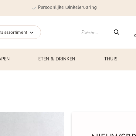
Persoonlijke winkelervaring
Producten
s assortiment
zoeken
K
APEN
ETEN & DRINKEN
THUIS