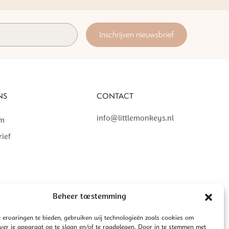
Inschrijven nieuwsbrief
NS
CONTACT
info@littlemonkeys.nl
am
ief
Beheer toestemming
 ervaringen te bieden, gebruiken wij technologieën zoals cookies om
over je apparaat op te slaan en/of te raadplegen. Door in te stemmen met