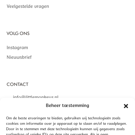
Veelgestelde vragen
VOLG ONS
Instagram
Nieuwsbrief
CONTACT
info@littlemonkeys.nl
Beheer toestemming
Om de beste ervaringen te bieden, gebruiken wij technologieën zoals
cookies om informatie over je apparaat op te slaan en/of te raadplegen.
Door in te stemmen met deze technologieën kunnen wij gegevens zoals
©
2026 LITTLE MONKEYS | GEREALISEERD DOOR
INTERLY
surfgedrag of unieke ID's op deze site verwerken. Als je geen