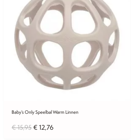
Baby’s Only Speelbal Warm Linnen
Oorspronkelijke
Huidige
€
15,95
€
12,76
prijs
prijs