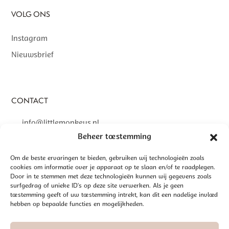
VOLG ONS
Instagram
Nieuwsbrief
CONTACT
info@littlemonkeys.nl
Beheer toestemming
Om de beste ervaringen te bieden, gebruiken wij technologieën zoals
cookies om informatie over je apparaat op te slaan en/of te raadplegen.
Door in te stemmen met deze technologieën kunnen wij gegevens zoals
©
2026 LITTLE MONKEYS | GEREALISEERD DOOR
INTERLY
surfgedrag of unieke ID's op deze site verwerken. Als je geen
ALGEMENE VOORWAARDEN
toestemming geeft of uw toestemming intrekt, kan dit een nadelige invloed
hebben op bepaalde functies en mogelijkheden.
DISCLAIMER
PRIVACYBELEID