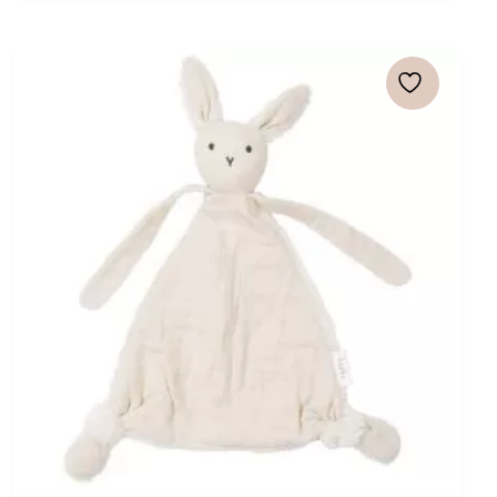
was:
is:
€ 15,95.
€ 12,76.