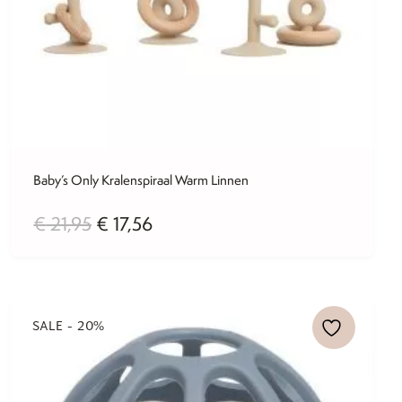
Baby’s Only Kralenspiraal Warm Linnen
Oorspronkelijke
Huidige
€
21,95
€
17,56
prijs
prijs
was:
is:
€ 21,95.
€ 17,56.
SALE - 20%