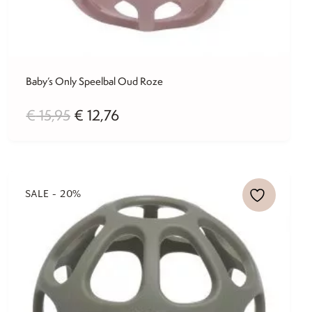
Baby’s Only Speelbal Oud Roze
Oorspronkelijke
Huidige
€
15,95
€
12,76
prijs
prijs
was:
is:
€ 15,95.
€ 12,76.
SALE - 20%