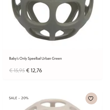
Baby’s Only Speelbal Urban Green
Oorspronkelijke
Huidige
€
15,95
€
12,76
prijs
prijs
was:
is:
€ 15,95.
€ 12,76.
SALE - 20%