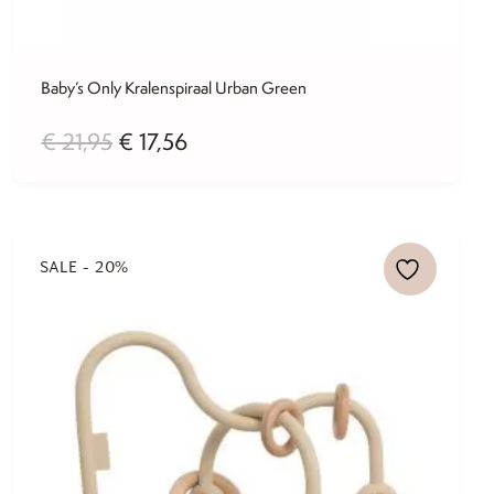
Baby’s Only Kralenspiraal Urban Green
Oorspronkelijke
Huidige
€
21,95
€
17,56
prijs
prijs
was:
is:
€ 21,95.
€ 17,56.
SALE - 20%