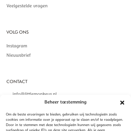
Veelgestelde vragen
VOLG ONS
Instagram
Nieuwsbrief
CONTACT
info@littlemonkeys.nl
Beheer toestemming
Om de beste ervaringen te bieden, gebruiken wij technologieën zoals
cookies om informatie over je apparaat op te slaan en/of te raadplegen.
Door in te stemmen met deze technologieën kunnen wij gegevens zoals
©
2026 LITTLE MONKEYS | GEREALISEERD DOOR
INTERLY
surfgedrag of unieke ID's op deze site verwerken. Als je geen