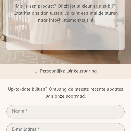
Mis je een product? Of zit jouw kleur er niet bij?
Laat het ons dan weten! Je kunt een mailtje sturen
naar info@littlemonkeys.nl
Gratis verzending vanaf €50,- NL
Persoonlijke winkelervaring
Kwaliteit | Veiligheid | Duurzaamheid
Up-to-date blijven? Ontvang de meeste recente updates
van onze voorraad.