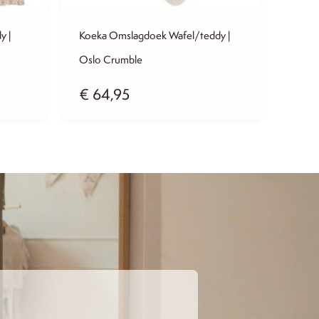
y |
Koeka Omslagdoek Wafel/teddy |
Koeka
Oslo Crumble
Montr
€
64,95
€
59