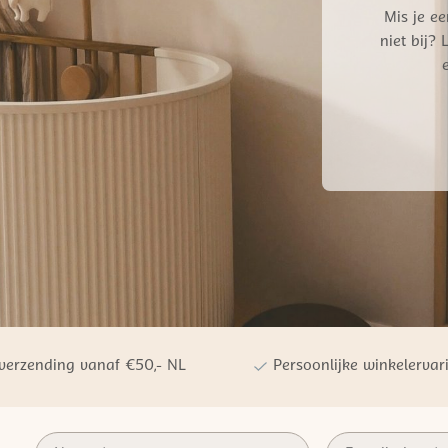
Mis je ee
niet bij?
 verzending vanaf €50,- NL
Persoonlijke winkelervar