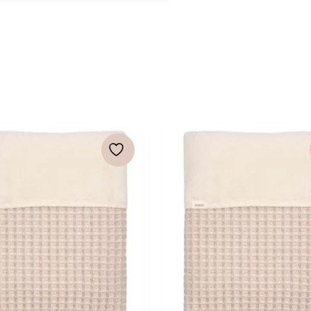
was:
is:
€ 34,95.
€ 27,96.