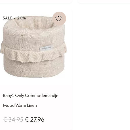
was:
is:
was:
i
€ 34,95.
€ 27,96.
€ 32,95.
€
SALE - 20%
Baby’s Only Commodemandje
Mood Warm Linen
Oorspronkelijke
Huidige
€
34,95
€
27,96
prijs
prijs