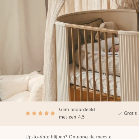
Gem beoordeeld
Gratis
met een 4.5
Up-to-date blijven? Ontvang de meeste