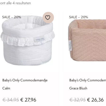
ont alle 4 resultaten
SALE - 20%
SALE - 20%
Baby’s Only Commodemandje
Baby’s Only Commodem
Calm
Grace Blush
Oorspronkelijke
Huidige
Oorspron
H
€
34,95
€
27,96
€
32,95
€
26,36
prijs
prijs
prijs
p