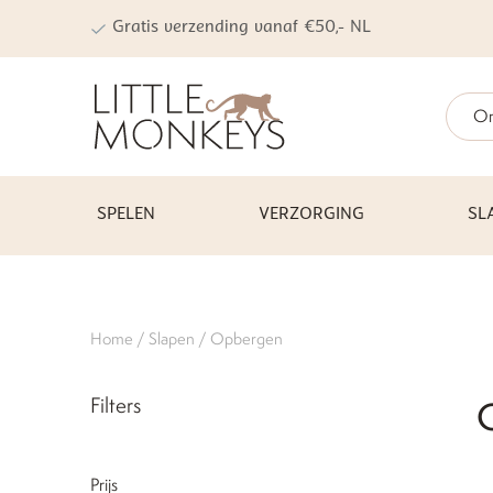
Gratis verzending vanaf €50,- NL
On
SPELEN
VERZORGING
SL
Home
/
Slapen
/ Opbergen
Filters
Prijs