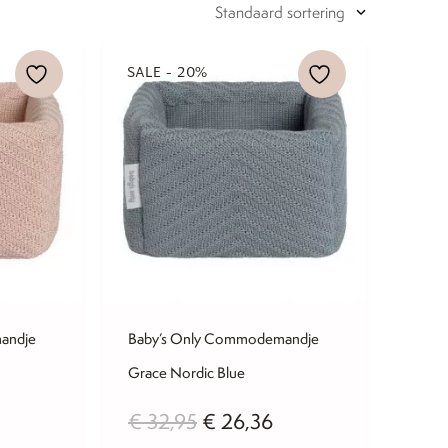
SALE - 20%
andje
Baby’s Only Commodemandje
Grace Nordic Blue
kelijke
uidige
Oorspronkelijke
Huidige
€
32,95
€
26,36
rijs
prijs
prijs