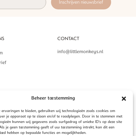
Inschrijven nieuwsbrief
NS
CONTACT
info@littlemonkeys.nl
am
ief
Beheer toestemming
 ervaringen te bieden, gebruiken wij technologieën zoals cookies om
over je apparaat op te slaan en/of te raadplegen. Door in te stemmen met
ogieën kunnen wij gegevens zoals surfgedrag of unieke ID's op deze site
ls je geen toestemming geeft of uw toestemming intrekt, kan dit een
vloed hebben op bepaalde functies en mogelijkheden.