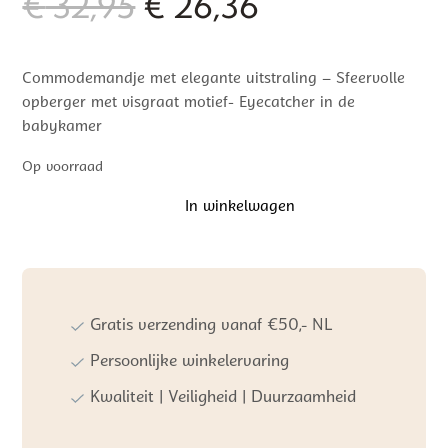
Oorspronkelijke
Huidige
€
32,95
€
26,36
prijs
prijs
Commodemandje met elegante uitstraling – Sfeervolle
was:
is:
opberger met visgraat motief- Eyecatcher in de
€ 32,95.
€ 26,36.
babykamer
Op voorraad
In winkelwagen
Baby's
Only
Commodemandje
Grace
Blush
aantal
Gratis verzending vanaf €50,- NL
Persoonlijke winkelervaring
Kwaliteit | Veiligheid | Duurzaamheid