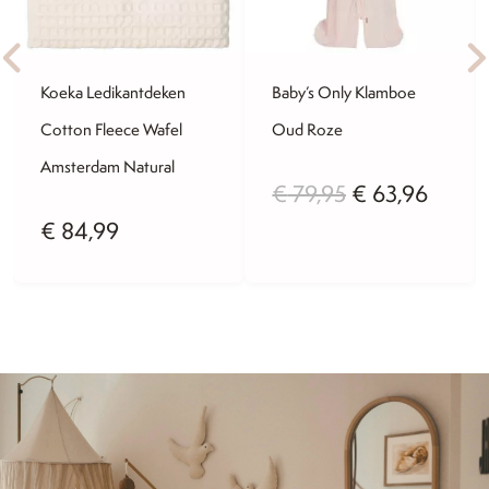
Koeka Ledikantdeken
Baby’s Only Klamboe
Cotton Fleece Wafel
Oud Roze
Amsterdam Natural
Oorspronkelij
Huidi
€
79,95
€
63,96
€
84,99
prijs
prijs
was:
is:
€ 79,95.
€ 63,9