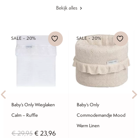
Bekijk alles
SALE - 20%
SALE - 20%
Baby’s Only Wieglaken
Baby’s Only
Calm – Ruffle
Commodemandje Mood
Warm Linen
lijke
dige
Oorspronkelijke
Huidige
€
29,95
€
23,96