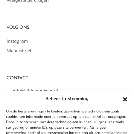
Veelgestelde vragen
VOLG ONS
Instagram
Nieuwsbrief
CONTACT
info@littlemonkeys.nl
Beheer toestemming
Om de beste ervaringen te bieden, gebruiken wij technologieën zoals
cookies om informatie over je apparaat op te slaan en/of te raadplegen.
Door in te stemmen met deze technologieën kunnen wij gegevens zoals
©
2026 LITTLE MONKEYS | GEREALISEERD DOOR
INTERLY
surfgedrag of unieke ID's op deze site verwerken. Als je geen
ALGEMENE VOORWAARDEN
toestemming geeft of uw toestemming intrekt, kan dit een nadelige invloed