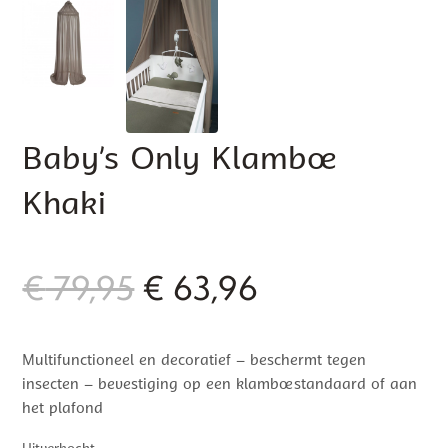
Baby’s Only Klamboe
Khaki
Oorspronkelijke
Huidige
€
79,95
€
63,96
prijs
prijs
Multifunctioneel en decoratief – beschermt tegen
was:
is:
insecten – bevestiging op een klamboestandaard of aan
€ 79,95.
€ 63,96.
het plafond