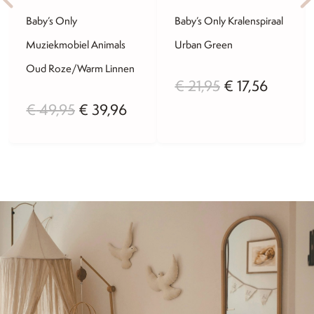
Baby’s Only
Baby’s Only Kralenspiraal
Muziekmobiel Animals
Urban Green
Oud Roze/Warm Linnen
ijke
ige
Oorspronkelij
Huidig
€
21,95
€
17,56
Oorspronkelijke
Huidige
€
49,95
€
39,96
prijs
prijs
prijs
prijs
was:
is:
was:
is:
,76.
€ 21,95.
€ 17,56
€ 49,95.
€ 39,96.