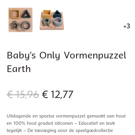
+3
Baby’s Only Vormenpuzzel
Earth
Oorspronkelijke
Huidige
€
15,96
€
12,77
prijs
prijs
Uitdagende en speelse vormenpuzzel gemaakt van hout
was:
is:
en 100% food graded siliconen – Educatief en leuk
€ 15,96.
€ 12,77.
tegelijk – De toevoeging voor de speelgoedcollectie