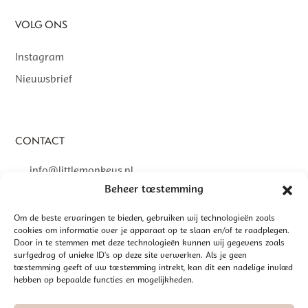
VOLG ONS
Instagram
Nieuwsbrief
CONTACT
info@littlemonkeys.nl
Beheer toestemming
Om de beste ervaringen te bieden, gebruiken wij technologieën zoals
cookies om informatie over je apparaat op te slaan en/of te raadplegen.
Door in te stemmen met deze technologieën kunnen wij gegevens zoals
©
2026 LITTLE MONKEYS | GEREALISEERD DOOR
INTERLY
surfgedrag of unieke ID's op deze site verwerken. Als je geen
ALGEMENE VOORWAARDEN
toestemming geeft of uw toestemming intrekt, kan dit een nadelige invloed
hebben op bepaalde functies en mogelijkheden.
DISCLAIMER