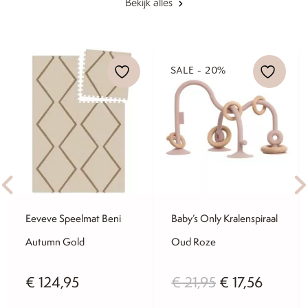
Bekijk alles
SALE - 20%
Eeveve Speelmat Beni
Baby’s Only Kralenspiraal
Autumn Gold
Oud Roze
ijke
ige
Oorspronkelij
Huidig
€
124,95
€
21,95
€
17,56