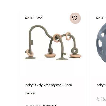
SALE - 20%
SALE 
Baby’s Only Kralenspiraal Urban
Baby’s
Green
€
15