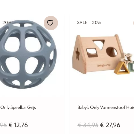
- 20%
SALE - 20%
 Only Speelbal Grijs
Baby’s Only Vormenstoof Huis
Oorspronkelijke
Huidige
Oorspronkeli
Huid
,95
€
12,76
€
34,95
€
27,96