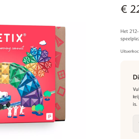
€
2
Het 212-
speelplez
Uitverkoc
Di
Vu
kr
is.