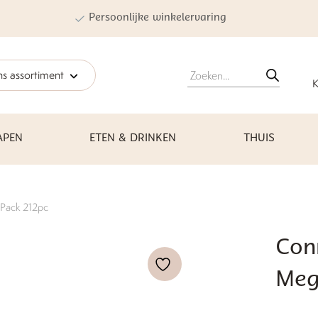
Persoonlijke winkelervaring
Producten
s assortiment
zoeken
K
APEN
ETEN & DRINKEN
THUIS
 Pack 212pc
Con
Meg