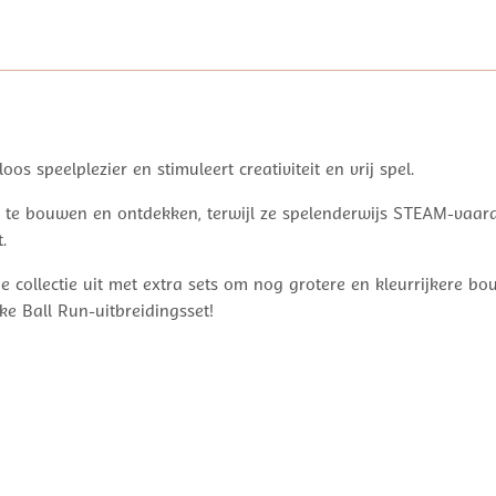
oos speelplezier en stimuleert creativiteit en vrij spel.
m te bouwen en ontdekken, terwijl ze spelenderwijs STEAM-vaa
.
 de collectie uit met extra sets om nog grotere en kleurrijker
ke Ball Run-uitbreidingsset!