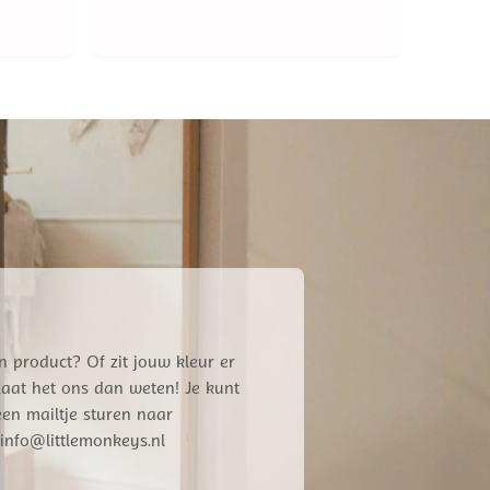
96.
n product? Of zit jouw kleur er
 Laat het ons dan weten! Je kunt
een mailtje sturen naar
info@littlemonkeys.nl