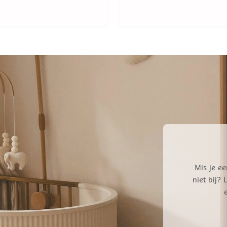
prijs
prijs
prijs
prijs
was:
is:
was:
is:
€ 15,95.
€ 12,76.
€ 34,95.
€ 27,
Mis je ee
niet bij?