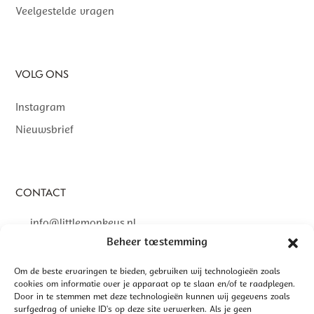
Veelgestelde vragen
VOLG ONS
Instagram
Nieuwsbrief
CONTACT
info@littlemonkeys.nl
Beheer toestemming
Om de beste ervaringen te bieden, gebruiken wij technologieën zoals
cookies om informatie over je apparaat op te slaan en/of te raadplegen.
Door in te stemmen met deze technologieën kunnen wij gegevens zoals
©
2026 LITTLE MONKEYS | GEREALISEERD DOOR
INTERLY
surfgedrag of unieke ID's op deze site verwerken. Als je geen