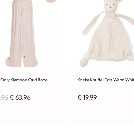
s Only Klamboe Oud Roze
Koeka Knuffel Otis Warm Whi
Oorspronkelijke
Huidige
,95
€
63,96
€
19,99
prijs
prijs
was:
is: