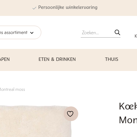
Persoonlijke winkelervaring
Producten
s assortiment
zoeken
K
APEN
ETEN & DRINKEN
THUIS
ontreal moss
Koe
Mon