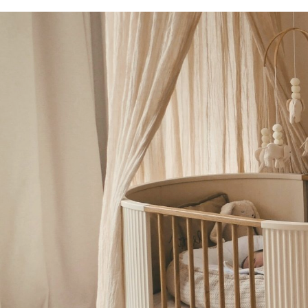
was:
is:
€ 32,95.
€ 26,36.