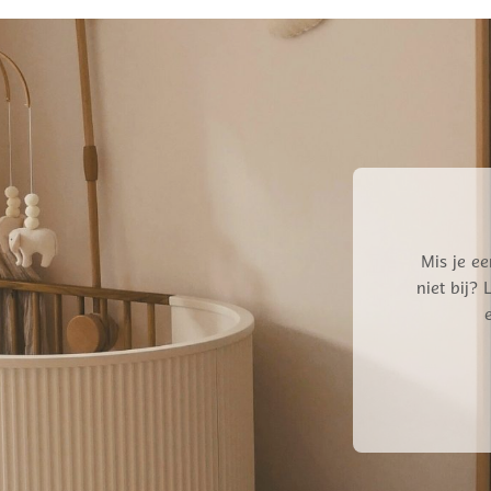
€ 79,95.
€ 63,96.
Mis je ee
niet bij?