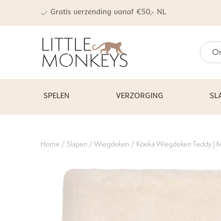
Gratis verzending vanaf €50,- NL
On
SPELEN
VERZORGING
SL
Home
/
Slapen
/
Wiegdeken
/ Koeka Wiegdeken Teddy | M