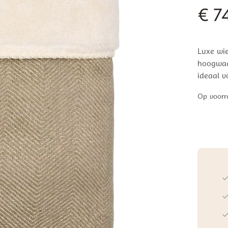
€
74
Luxe wi
hoogwaa
ideaal v
Op voorr
Koeka
Wiegde
Teddy
|
Montrea
moss
aantal