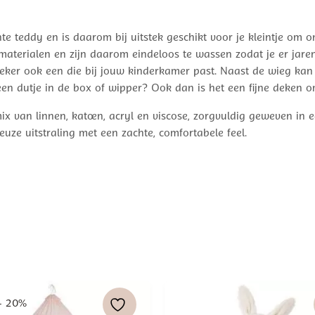
e teddy en is daarom bij uitstek geschikt voor je kleintje om o
aterialen en zijn daarom eindeloos te wassen zodat je er jare
 zeker ook een die bij jouw kinderkamer past. Naast de wieg k
een dutje in de box of wipper? Ook dan is het een fijne deken 
x van linnen, katoen, acryl en viscose, zorgvuldig geweven in e
euze uitstraling met een zachte, comfortabele feel.
- 20%