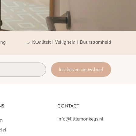
ing
Kwaliteit | Veiligheid | Duurzaamheid
Inschrijven nieuwsbrief
NS
CONTACT
info@littlemonkeys.nl
am
ief