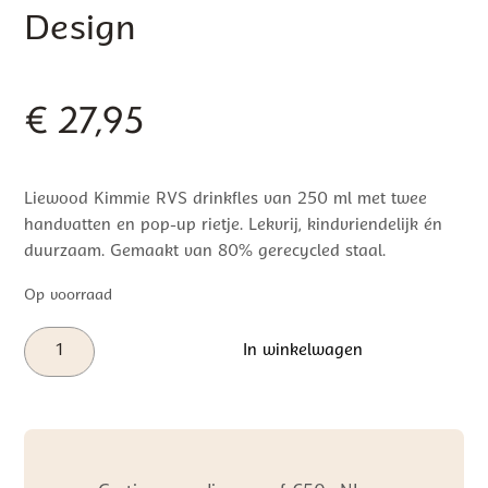
Design
€
27,95
Liewood Kimmie RVS drinkfles van 250 ml met twee
handvatten en pop-up rietje. Lekvrij, kindvriendelijk én
duurzaam. Gemaakt van 80% gerecycled staal.
Op voorraad
Liewood
In winkelwagen
Kimmie
Water
Bottle
250
ml
|