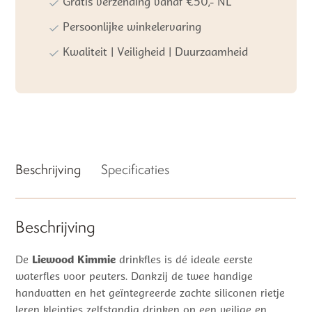
Gratis verzending vanaf €50,- NL
Arctic
Sea
Persoonlijke winkelervaring
Design
Kwaliteit | Veiligheid | Duurzaamheid
aantal
Beschrijving
Specificaties
Beschrijving
De
Liewood Kimmie
drinkfles is dé ideale eerste
waterfles voor peuters. Dankzij de twee handige
handvatten en het geïntegreerde zachte siliconen rietje
leren kleintjes zelfstandig drinken op een veilige en