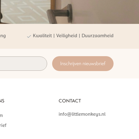
ing
Kwaliteit | Veiligheid | Duurzaamheid
Inschrijven nieuwsbrief
NS
CONTACT
info@littlemonkeys.nl
am
ief