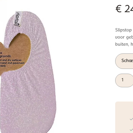
€
2
Slipstop
voor geb
buiten, h
Slipstop
Watersc
Lolita
aantal