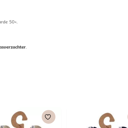
arde 50+.
asverzachter
.