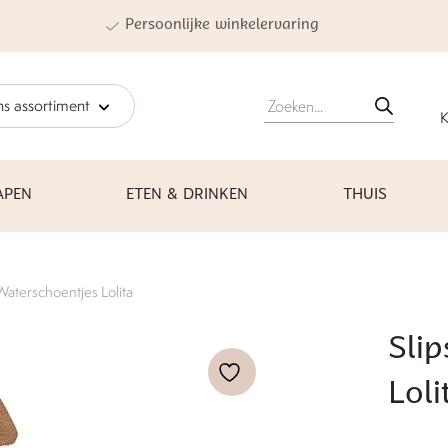
Persoonlijke winkelervaring
Producten
s assortiment
zoeken
K
APEN
ETEN & DRINKEN
THUIS
Waterschoentjes Lolita
Sli
Loli