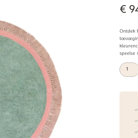
€
94
Ontdek h
toevoegin
kleurenc
speelse s
Tapis
Petit
Vloerkle
Bubble
aantal