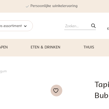
Persoonlijke winkelervaring
Producten
s assortiment
zoeken
K
APEN
ETEN & DRINKEN
THUIS
legum
Tapi
Bub