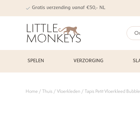
Gratis verzending vanaf €50,- NL
On
SPELEN
VERZORGING
SL
Home
/
Thuis
/
Vloerkleden
/ Tapis Petit Vloerkleed Bubb