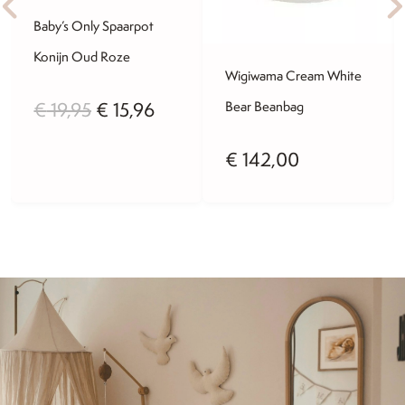
Baby’s Only Spaarpot
Konijn Oud Roze
Wigiwama Cream White
Oorspronkelijke
Huidige
€
19,95
€
15,96
Bear Beanbag
prijs
prijs
€
142,00
was:
is:
€ 19,95.
€ 15,96.