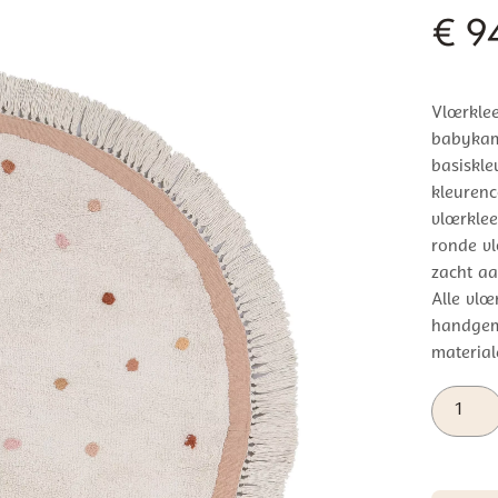
€
94
Vloerkle
babykame
basiskle
kleurenc
vloerklee
ronde vl
zacht aa
Alle vlo
handgema
material
Tapis
Petit
Vloerkle
Valerie
aantal