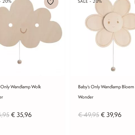
- 20%
SALE - 20%
s Only Wandlamp Wolk
Baby’s Only Wandlamp Bloem
er
Wonder
Oorspronkelijke
Huidige
Oorspronkeli
Huid
,95
€
35,96
€
49,95
€
39,96
prijs
prijs
prijs
prijs