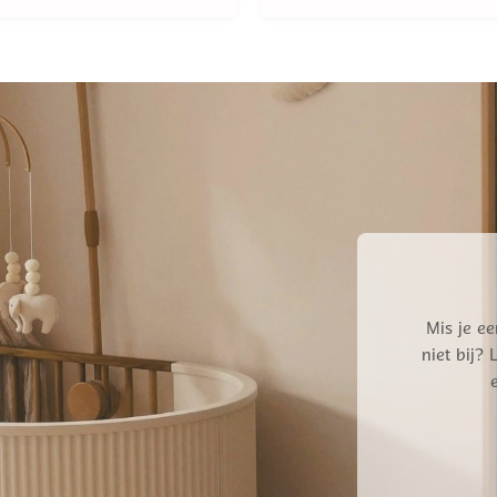
was:
is:
was:
is:
€ 44,95.
€ 35,96.
€ 49,95.
€ 39
Mis je ee
niet bij?