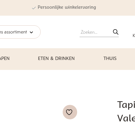
Persoonlijke winkelervaring
Producten
s assortiment
zoeken
K
APEN
ETEN & DRINKEN
THUIS
Tapi
Vale