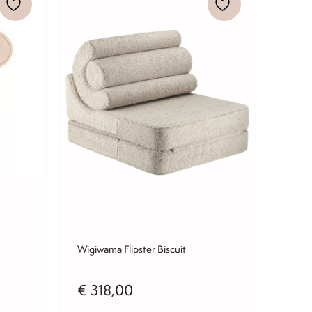
Wigiwama Flipster Biscuit
jke
ige
€
318,00