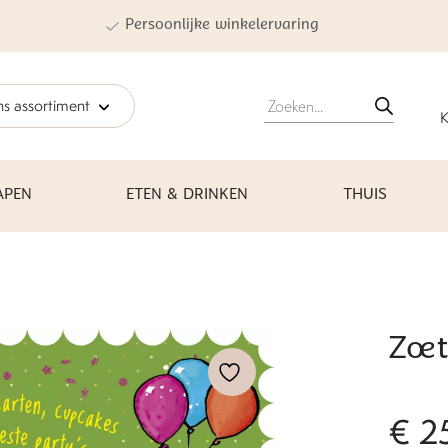
Persoonlijke winkelervaring
Producten
s assortiment
zoeken
K
APEN
ETEN & DRINKEN
THUIS
Zoe
€
2