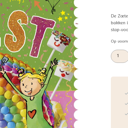
De Zoete
bakken i
stap-voo
Op voorr
Zoete
Zusjes
Feest
bakboek
aantal