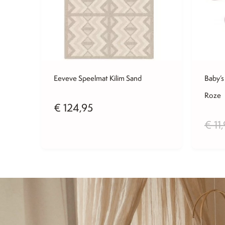
Eeveve Speelmat Kilim Sand
Baby’s
Roze
€
124,95
€
11