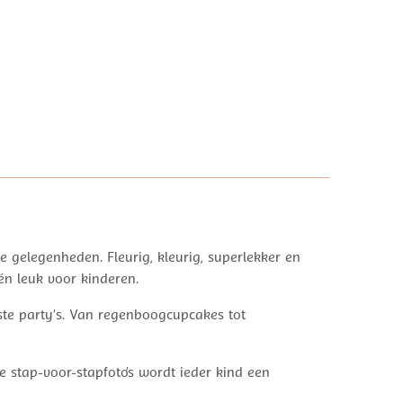
ke gelegenheden. Fleurig, kleurig, superlekker en
én leuk voor kinderen.
este party’s. Van regenboogcupcakes tot
 stap-voor-stapfoto’s wordt ieder kind een