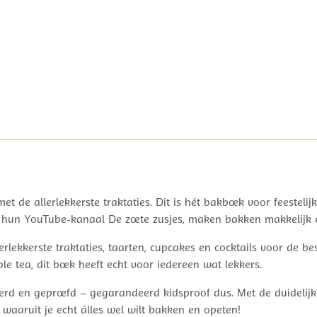
et de allerlekkerste traktaties. Dit is hét bakboek voor feestelij
an hun YouTube-kanaal De zoete zusjes, maken bakken makkelijk 
erlekkerste traktaties, taarten, cupcakes en cocktails voor de b
e tea, dit boek heeft echt voor iedereen wat lekkers.
erd en geproefd – gegarandeerd kidsproof dus. Met de duidelijke
 waaruit je echt álles wel wilt bakken en opeten!