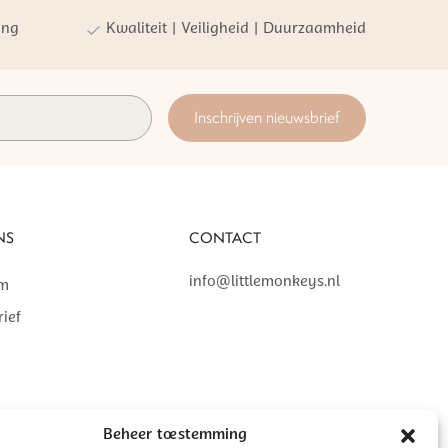
ing
Kwaliteit | Veiligheid | Duurzaamheid
Inschrijven nieuwsbrief
NS
CONTACT
info@littlemonkeys.nl
am
ief
Beheer toestemming