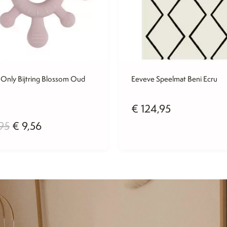
 Only Bijtring Blossom Oud
Eeveve Speelmat Beni Ecru
€
124,95
Oorspronkelijke
Huidige
,95
€
9,56
prijs
prijs
was:
is:
€ 11,95.
€ 9,56.