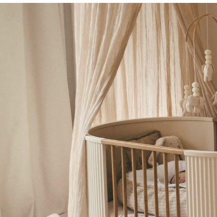
€ 21,95.
€ 17,56.