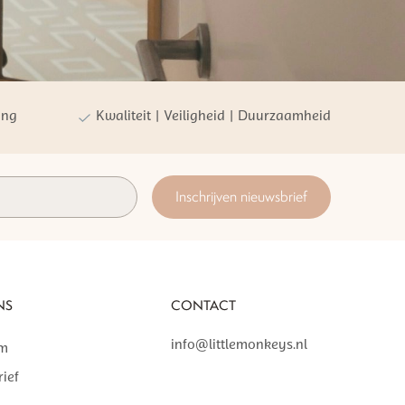
ing
Kwaliteit | Veiligheid | Duurzaamheid
Inschrijven nieuwsbrief
NS
CONTACT
info@littlemonkeys.nl
am
ief