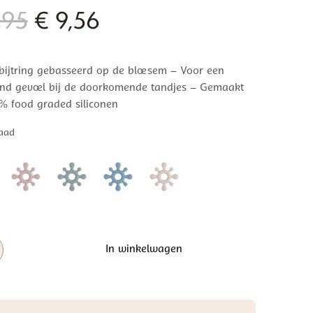
Oorspronkelijke
Huidige
,95
€
9,56
prijs
prijs
bijtring gebasseerd op de bloesem – Voor een
was:
is:
end gevoel bij de doorkomende tandjes – Gemaakt
€ 11,95.
€ 9,56.
% food graded siliconen
aad
In winkelwagen