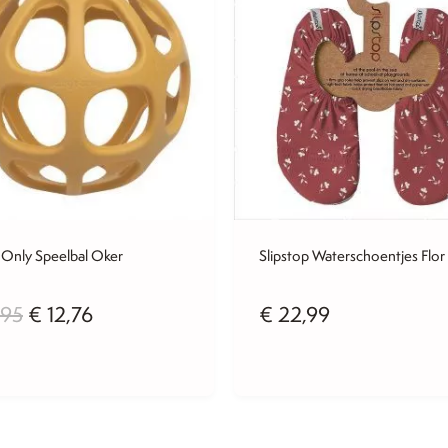
 Only Speelbal Oker
Slipstop Waterschoentjes Flor
Oorspronkelijke
Huidige
,95
€
12,76
€
22,99
prijs
prijs
was:
is: