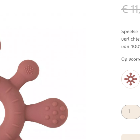
€
11
Speelse 
verlicht
van 100
Op voorr
Baby's
Only
Bijtring
Blossom
Stone