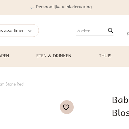
Persoonlijke winkelervaring
Producten
s assortiment
zoeken
K
APEN
ETEN & DRINKEN
THUIS
som Stone Red
Baby
Blo