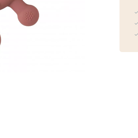
Red
aantal