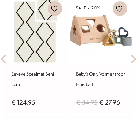
SALE - 20%
Eeveve Speelmat Beni
Baby’s Only Vormenstoof
Ecru
Huis Earth
ijke
ge
Oorspronkelij
Huidi
€
124,95
€
34,95
€
27,96
prijs
prijs
was:
is: