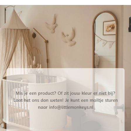
6.
€ 34,95.
€ 27,9
Mis je een product? Of zit jouw kleur er niet bij?
Laat het ons dan weten! Je kunt een mailtje sturen
naar info@littlemonkeys.nl