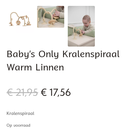
Baby’s Only Kralenspiraal
Warm Linnen
Oorspronkelijke
Huidige
€
21,95
€
17,56
prijs
prijs
Kralenspiraal
was:
is:
Op voorraad
€ 21,95.
€ 17,56.