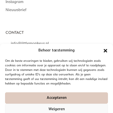
Instagram
Nieuwsbrief
CONTACT
info@littlemonkeys.nl
Beheer toestemming
Om de beste ervaringen te bieden, gebruiken wij technologieën zoals
cookies om informatie over je apparaat op te slaan en/of te raadplegen.
Door in te stemmen met deze technologieën kunnen wij gegevens zoals
©
2026 LITTLE MONKEYS | GEREALISEERD DOOR
INTERLY
surfgedrag of unieke ID's op deze site verwerken. Als je geen
ALGEMENE VOORWAARDEN
toestemming geeft of uw toestemming intrekt, kan dit een nadelige invloed
hebben op bepaalde functies en mogelijkheden.
DISCLAIMER
PRIVACYBELEID
Accepteren
Weigeren