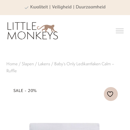
Kwaliteit | Veiligheid | Duurzaamheid
Home
/
Slapen
/
Lakens
/ Baby’s Only Ledikantlaken Calm –
Ruffle
SALE - 20%