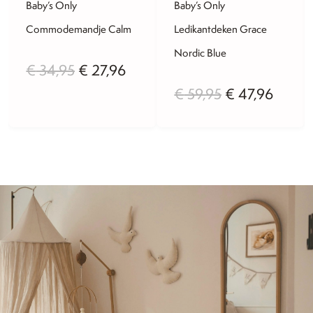
Baby’s Only
Baby’s Only
Commodemandje Calm
Ledikantdeken Grace
Nordic Blue
lijke
dige
Oorspronkelijke
Huidige
€
34,95
€
27,96
Oorspronkelij
Huidi
€
59,95
€
47,96
s
prijs
prijs
prijs
prijs
was:
is:
was:
is:
3,96.
€ 34,95.
€ 27,96.
€ 59,95.
€ 47,9