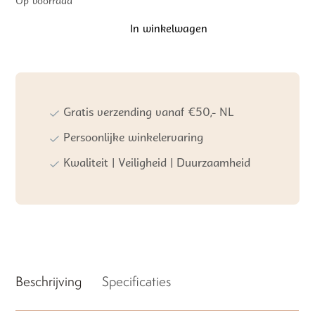
Op voorraad
In winkelwagen
Baby's
Only
Ledikantlaken
Calm
-
Ruffle
Gratis verzending vanaf €50,- NL
aantal
Persoonlijke winkelervaring
Kwaliteit | Veiligheid | Duurzaamheid
Beschrijving
Specificaties