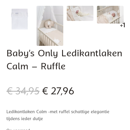
+1
Baby’s Only Ledikantlaken
Calm – Ruffle
Oorspronkelijke
Huidige
€
34,95
€
27,96
prijs
prijs
Ledikantlaken Calm -met ruffel schattige elegantie
was:
is:
tijdens ieder dutje
€ 34,95.
€ 27,96.