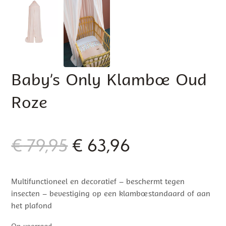
Baby’s Only Klamboe Oud
Roze
Oorspronkelijke
Huidige
€
79,95
€
63,96
prijs
prijs
Multifunctioneel en decoratief – beschermt tegen
was:
is:
insecten – bevestiging op een klamboestandaard of aan
€ 79,95.
€ 63,96.
het plafond