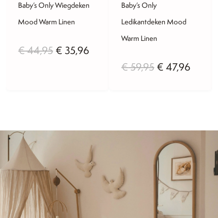
Baby’s Only Wiegdeken
Baby’s Only
Mood Warm Linen
Ledikantdeken Mood
Warm Linen
lijke
dige
Oorspronkelijke
Huidige
€
44,95
€
35,96
Oorspronkelij
Huidi
€
59,95
€
47,96
s
prijs
prijs
prijs
prijs
was:
is:
was:
is:
3,96.
€ 44,95.
€ 35,96.
€ 59,95.
€ 47,9