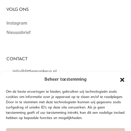
VOLG ONS
Instagram
Nieuwsbrief
CONTACT
info@littlemonkeys.nl
Beheer toestemming
Om de beste ervaringen te bieden, gebruiken wij technologieën zoals
cookies om informatie over je apparaat op te slaan en/of te raadplegen.
Door in te stemmen met deze technologieën kunnen wij gegevens zoals
©
2026 LITTLE MONKEYS | GEREALISEERD DOOR
INTERLY
surfgedrag of unieke ID's op deze site verwerken. Als je geen
ALGEMENE VOORWAARDEN
toestemming geeft of uw toestemming intrekt, kan dit een nadelige invloed
hebben op bepaalde functies en mogelijkheden.
DISCLAIMER