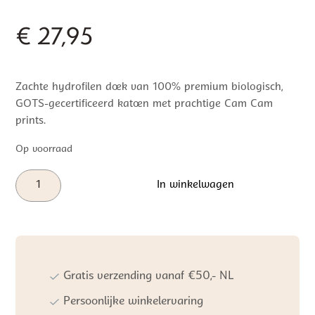
€
27,95
Zachte hydrofilen doek van 100% premium biologisch,
GOTS-gecertificeerd katoen met prachtige Cam Cam
prints.
Op voorraad
Cam
In winkelwagen
Cam
Copenhagen
Hydrofiele
Doeken
Dreamland/Camel/Sand
(3st)
Gratis verzending vanaf €50,- NL
aantal
Persoonlijke winkelervaring