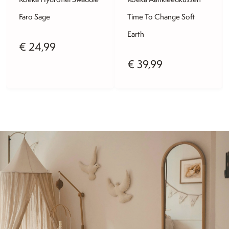
Faro Sage
Time To Change Soft
Earth
lijke
idige
€
24,99
€
39,99
js
4,36.