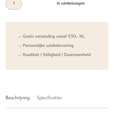
Cam
In winkelwagen
Cam
Copenhagen
Luiertas
-
OCS
-
Gratis verzending vanaf €50,- NL
Classic
Stripes
Persoonlijke winkelervaring
Hazel
Kwaliteit | Veiligheid | Duurzaamheid
aantal
Beschrijving
Specificaties