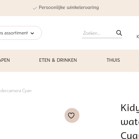
Persoonlijke winkelervaring
Producten
s assortiment
zoeken
K
APEN
ETEN & DRINKEN
THUIS
indercamera Cyan
Kid
wat
Cya