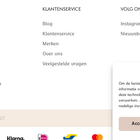
KLANTENSERVICE
VOLG O
Blog
Instagr
Klantenservice
Nieuwsbr
Merken
Over ons
Veelgestelde vragen
Om de beste
n
informatie 
deze technol
verwerken. A
nadelige in
LY
ALGEME
Acc