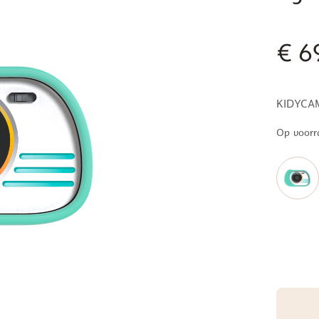
€
69
KIDYCAM:
Op voorr
Kidywol
Kidycam
waterpr
kinderc
Cyan