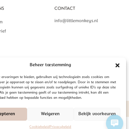
NS
CONTACT
info@littlemonkeys.nl
am
ief
Beheer toestemming
 ervaringen te bieden, gebruiken wij technologieën zoals cookies om
over je apparaat op te slaan en/of te raadplegen. Door in te stemmen met
ogieën kunnen wij gegevens zoals surfgedrag of unieke ID's op deze site
ls je geen toestemming geeft of uw toestemming intrekt, kan dit een
vloed hebben op bepaalde functies en mogelijkheden.
NE VOORWAARDEN
DISCLAIMER
PRIVACYBELEID
epteren
Weigeren
Bekijk voorkeuren
Cookiebeleid
Privacybeleid