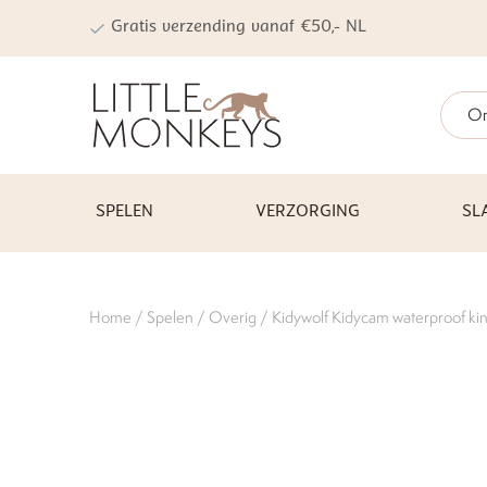
Gratis verzending vanaf €50,- NL
On
SPELEN
VERZORGING
SL
Home
/
Spelen
/
Overig
/ Kidywolf Kidycam waterproof k