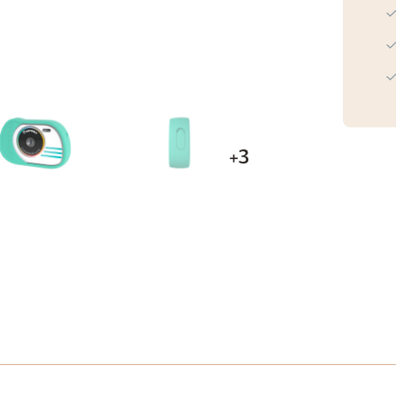
aantal
+3