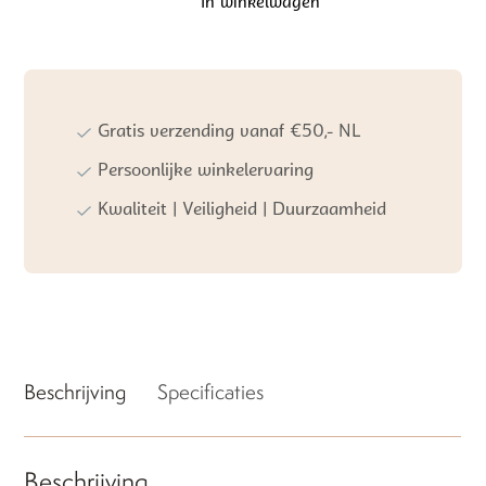
In winkelwagen
Koeka
Wiegdeken
Wafel/Teddy
|
Oslo
Crumble
Gratis verzending vanaf €50,- NL
aantal
Persoonlijke winkelervaring
Kwaliteit | Veiligheid | Duurzaamheid
Beschrijving
Specificaties
Beschrijving