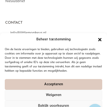
Nieuwsbrief
CONTACT
info@littlemonkeys.nl
Beheer toestemming
Om de beste ervaringen te bieden, gebruiken wij technologieën zoals
cookies om informatie over je apparaat op te slaan en/of te raadplegen.
Door in te stemmen met deze technologieën kunnen wij gegevens zoals
©
2026 LITTLE MONKEYS | GEREALISEERD DOOR
INTERLY
surfgedrag of unieke ID's op deze site verwerken. Als je geen
ALGEMENE VOORWAARDEN
toestemming geeft of uw toestemming intrekt, kan dit een nadelige invloed
hebben op bepaalde functies en mogelijkheden.
DISCLAIMER
PRIVACYBELEID
Accepteren
Weigeren
Bekijk voorkeuren