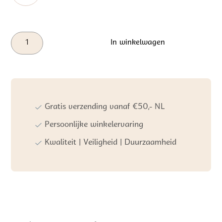
Liewood
In winkelwagen
Venzora
Magic
Drawing
Board
w
Stamps
Gratis verzending vanaf €50,- NL
|
Pale
Persoonlijke winkelervaring
tuscany
Kwaliteit | Veiligheid | Duurzaamheid
multi
mix
aantal