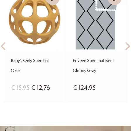
Baby’s Only Speelbal
Eeveve Speelmat Beni
Oker
Cloudy Gray
ijke
ge
Oorspronkelijke
Huidige
€
15,95
€
12,76
€
124,95
prijs
prijs
was:
is:
6.
€ 15,95.
€ 12,76.