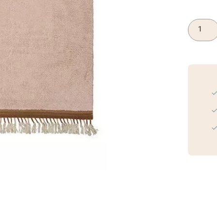
Tapis
Petit
Vloerkle
Julie
Pink
aantal