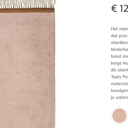
€
12
Het vloe
dat prac
vloerkle
kinderka
band met
beige kw
dit vloe
Tapis Pe
material
handgema
je voeten