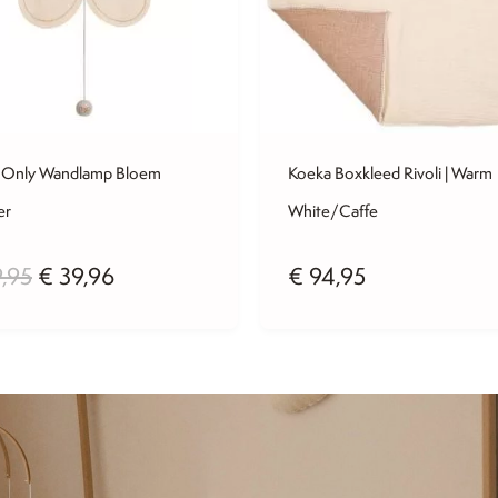
s Only Wandlamp Bloem
Koeka Boxkleed Rivoli | Warm
er
White/Caffe
Oorspronkelijke
Huidige
,95
€
39,96
€
94,95
prijs
prijs
was:
is:
€ 49,95.
€ 39,96.