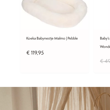
Koeka Babynestje Malmo | Pebble
Baby’
Wond
€
119,95
€
49