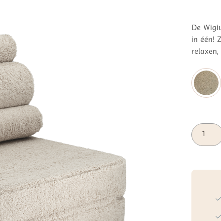
De Wigiw
in één! 
relaxen,
Wigiwa
Flipster
Biscuit
aantal