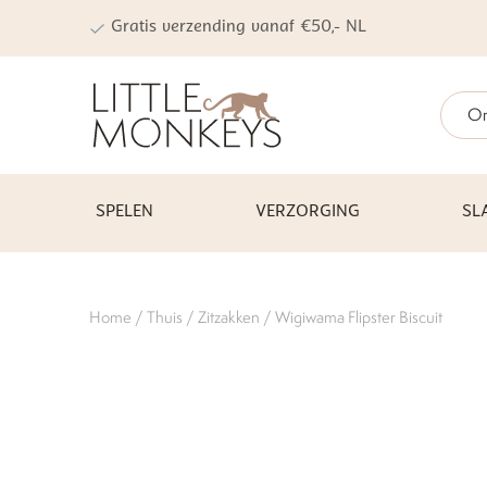
Gratis verzending vanaf €50,- NL
On
SPELEN
VERZORGING
SL
Home
/
Thuis
/
Zitzakken
/ Wigiwama Flipster Biscuit