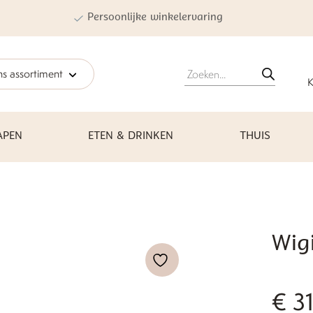
Persoonlijke winkelervaring
Producten
s assortiment
zoeken
K
APEN
ETEN & DRINKEN
THUIS
Wig
€
31