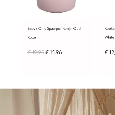
Baby’s Only Spaarpot Konijn Oud
Koeka
Roze
White
Oorspronkelijke
Huidige
€
19,95
€
15,96
€
12
prijs
prijs
was:
is:
€ 19,95.
€ 15,96.