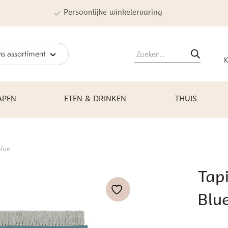
Persoonlijke winkelervaring
Producten
s assortiment
zoeken
K
APEN
ETEN & DRINKEN
THUIS
Blue
Tapi
Blu