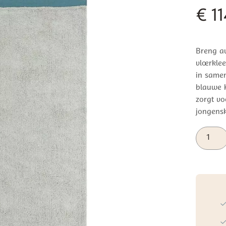
€
11
Breng av
vloerkle
in same
blauwe k
zorgt vo
jongens
Tapis
Petit
Vloerkle
Misty
Blue
aantal