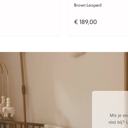
Brown Leopard
€
189,00
Mis je ee
niet bij?