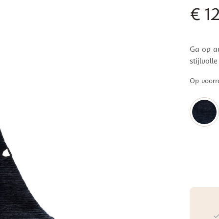
€
12
Ga op av
stijlvoll
Op voorr
Wildride
Kinderdr
Ribfluwe
Black
aantal