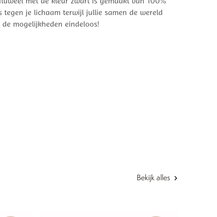
bfluweel met de kleur zwart is gemaakt van 100%
s tegen je lichaam terwijl jullie samen de wereld
n de mogelijkheden eindeloos!
Bekijk alles