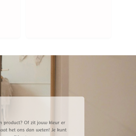
n product? Of zit jouw kleur er
 Laat het ons dan weten! Je kunt