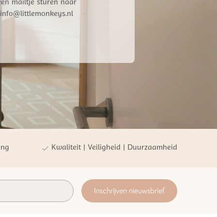
een mailtje sturen naar
info@littlemonkeys.nl
ing
Kwaliteit | Veiligheid | Duurzaamheid
Inschrijven nieuwsbrief