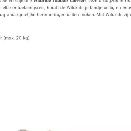
ele en stijlvolle
Wildride Toddler Carrier
! Deze draagzak in ri
 elke ontdekkingsreis, houdt de Wildride je kindje veilig en knu
ag onvergetelijke herinneringen willen maken. Met Wildride zij
r (max. 20 kg).