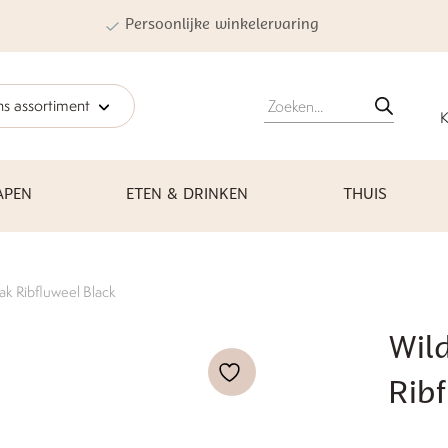
Persoonlijke winkelervaring
Producten
s assortiment
zoeken
K
APEN
ETEN & DRINKEN
THUIS
ak Ribfluweel Black
Wil
Rib