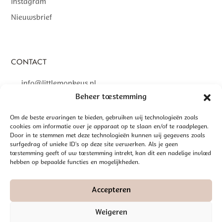
Instagram
Nieuwsbrief
CONTACT
info@littlemonkeys.nl
Beheer toestemming
Om de beste ervaringen te bieden, gebruiken wij technologieën zoals
cookies om informatie over je apparaat op te slaan en/of te raadplegen.
©
2026 LITTLE MONKEYS | GEREALISEERD DOOR
INTERLY
Door in te stemmen met deze technologieën kunnen wij gegevens zoals
surfgedrag of unieke ID's op deze site verwerken. Als je geen
ALGEMENE VOORWAARDEN
toestemming geeft of uw toestemming intrekt, kan dit een nadelige invloed
hebben op bepaalde functies en mogelijkheden.
DISCLAIMER
PRIVACYBELEID
Accepteren
Weigeren