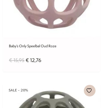
Baby’s Only Speelbal Oud Roze
Oorspronkelijke
Huidige
€
15,95
€
12,76
prijs
prijs
was:
is:
SALE - 20%
€ 15,95.
€ 12,76.