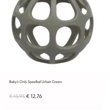
Baby’s Only Speelbal Urban Green
Oorspronkelijke
Huidige
€
15,95
€
12,76
prijs
prijs