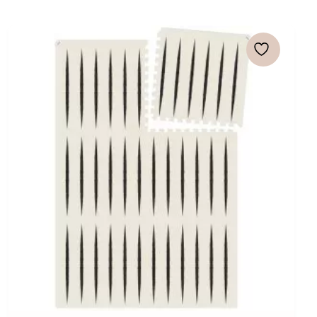
was:
is:
€ 15,95.
€ 12,76.