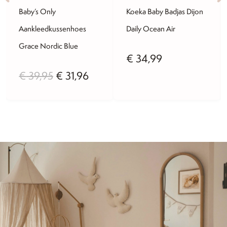
Baby’s Only
Koeka Baby Badjas Dijon
Aankleedkussenhoes
Daily Ocean Air
Grace Nordic Blue
lijke
idige
€
34,99
Oorspronkelijke
Huidige
€
39,95
€
31,96
js
prijs
prijs
was:
is:
5,96.
€ 39,95.
€ 31,96.