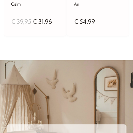
Calm
Air
Oorspronkelijke
Huidige
€
39,95
€
31,96
€
54,99
prijs
prijs
was:
is:
€ 39,95.
€ 31,96.