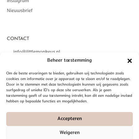
Instagram
Nieuwsbrief
CONTACT
info@littlemonkeys.nl
Beheer toestemming
Om de beste ervaringen te bieden, gebruiken wij technologieën zoals
cookies om informatie over je apparaat op te slaan en/of te raadplegen.
©
2026 LITTLE MONKEYS | GEREALISEERD DOOR
INTERLY
Door in te stemmen met deze technologieën kunnen wij gegevens zoals
surfgedrag of unieke ID's op deze site verwerken. Als je geen
ALGEMENE VOORWAARDEN
toestemming geeft of uw toestemming intrekt, kan dit een nadelige invloed
hebben op bepaalde functies en mogelijkheden.
DISCLAIMER
PRIVACYBELEID
Accepteren
Weigeren