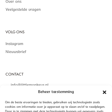
Over ons
Veelgestelde vragen
VOLG ONS
Instagram
Nieuwsbrief
CONTACT
info@littlemonkeys.nl
Beheer toestemming
Om de beste ervaringen te bieden, gebruiken wij technologieën zoals
cookies om informatie over je apparaat op te slaan en/of te raadplegen.
Door in te stemmen met deze technologieën kunnen wij gegevens zoals