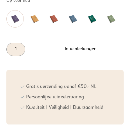
Op voorraad
Kidywolf
In winkelwagen
Kidydraw-
mini
Tekentablet
Sprookjes
aantal
Gratis verzending vanaf €50,- NL
Persoonlijke winkelervaring
Kwaliteit | Veiligheid | Duurzaamheid