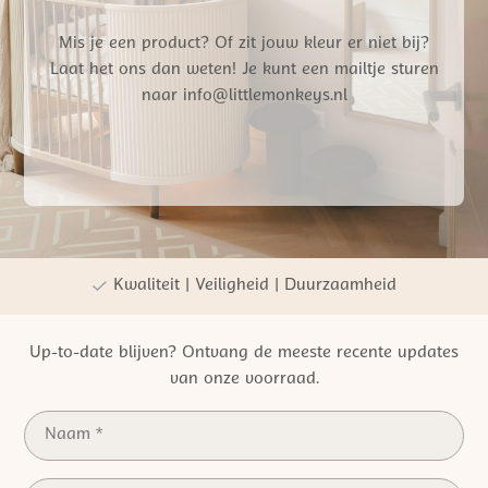
Mis je een product? Of zit jouw kleur er niet bij?
Laat het ons dan weten! Je kunt een mailtje sturen
naar info@littlemonkeys.nl
Gratis verzending vanaf €50,- NL
Persoonlijke winkelervaring
Kwaliteit | Veiligheid | Duurzaamheid
Up-to-date blijven? Ontvang de meeste recente updates
van onze voorraad.