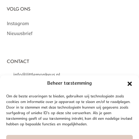
VOLG ONS
Instagram
Nieuwsbrief
CONTACT
info@littlemonkeys.nl
Beheer toestemming
Om de beste ervaringen te bieden, gebruiken wij technologieën zoals
cookies om informatie over je apparaat op te slaan en/of te raadplegen.
©
2026 LITTLE MONKEYS | GEREALISEERD DOOR
INTERLY
Door in te stemmen met deze technologieën kunnen wij gegevens zoals
surfgedrag of unieke ID's op deze site verwerken. Als je geen
ALGEMENE VOORWAARDEN
toestemming geeft of uw toestemming intrekt, kan dit een nadelige invloed
hebben op bepaalde functies en mogelijkheden.
DISCLAIMER
PRIVACYBELEID