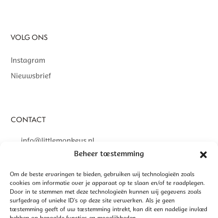
VOLG ONS
Instagram
Nieuwsbrief
CONTACT
info@littlemonkeys.nl
Beheer toestemming
Om de beste ervaringen te bieden, gebruiken wij technologieën zoals
cookies om informatie over je apparaat op te slaan en/of te raadplegen.
©
2026 LITTLE MONKEYS | GEREALISEERD DOOR
INTERLY
Door in te stemmen met deze technologieën kunnen wij gegevens zoals
surfgedrag of unieke ID's op deze site verwerken. Als je geen
ALGEMENE VOORWAARDEN
toestemming geeft of uw toestemming intrekt, kan dit een nadelige invloed