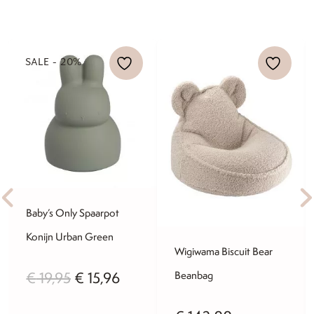
SALE - 20%
Baby’s Only Spaarpot
Konijn Urban Green
Wigiwama Biscuit Bear
Oorspronkelijke
Huidige
€
19,95
€
15,96
Beanbag
prijs
prijs