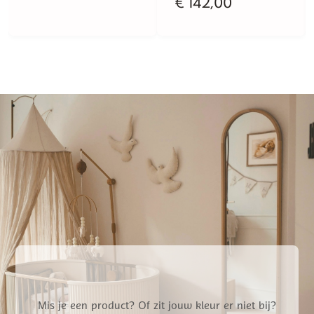
€
142,00
was:
is:
€ 19,95.
€ 15,96.
Mis je een product? Of zit jouw kleur er niet bij?