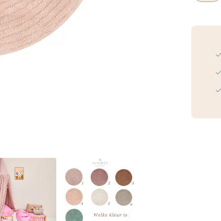
Vloerkle
Robin
Zacht
Roze
aantal