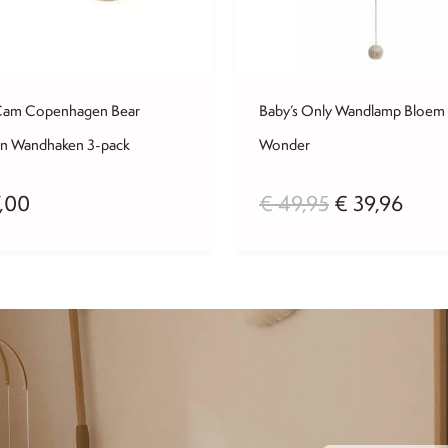
am Copenhagen Bear
Baby’s Only Wandlamp Bloem
n Wandhaken 3-pack
Wonder
Oorspronkeli
Huid
,00
€
49,95
€
39,96
prijs
prijs
was:
is:
€ 49,95.
€ 39