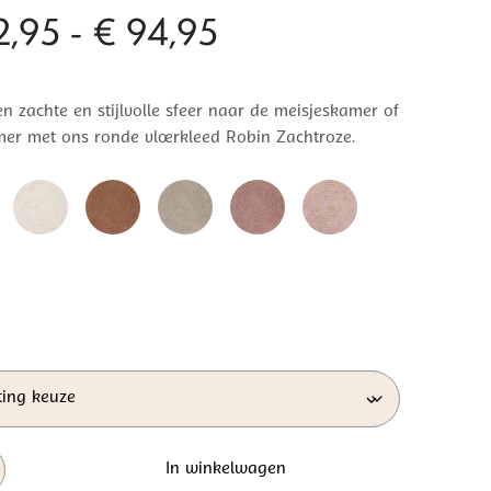
Prijsklasse:
,95
-
€
94,95
€ 62,95
n zachte en stijlvolle sfeer naar de meisjeskamer of
tot
r met ons ronde vloerkleed Robin Zachtroze.
€ 94,95
In winkelwagen