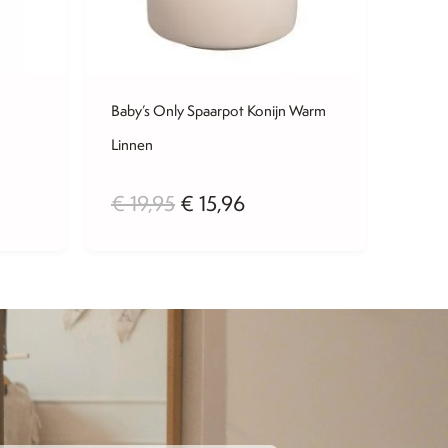
Baby’s Only Spaarpot Konijn Warm
Linnen
jke
ige
Oorspronkelijke
Huidige
€
19,95
€
15,96
prijs
prijs
was:
is:
,96.
€ 19,95.
€ 15,96.