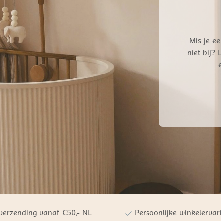
Mis je ee
niet bij?
 verzending vanaf €50,- NL
Persoonlijke winkelervar