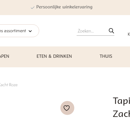
Persoonlijke winkelervaring
Producten
s assortiment
zoeken
K
APEN
ETEN & DRINKEN
THUIS
Zacht Roze
Tapi
Zac