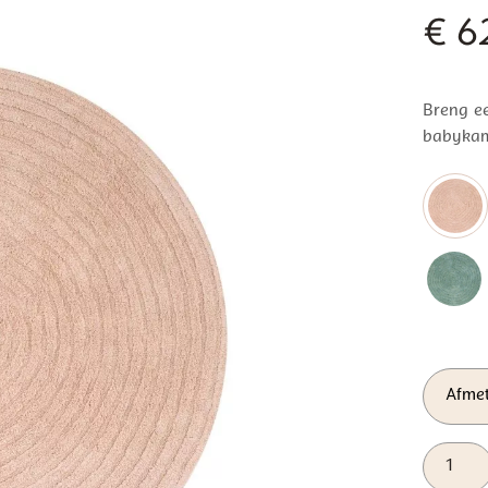
€
62
Breng ee
babykame
Tapis
Petit