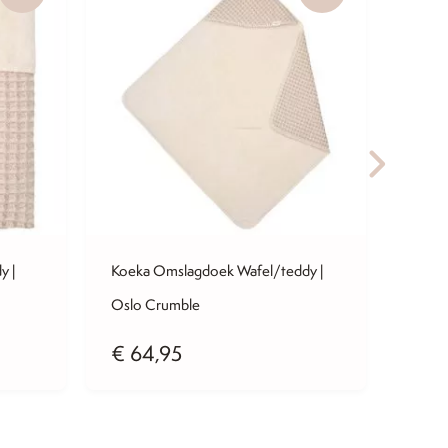
y |
Koeka Omslagdoek Wafel/teddy |
Koeka
Oslo Crumble
Montr
€
64,95
€
59