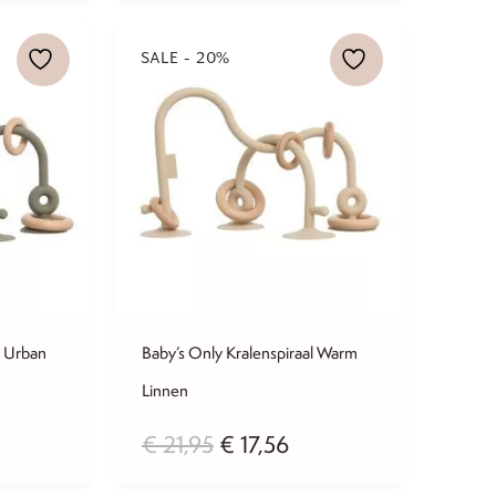
was:
is:
€ 79,95.
€ 63,96.
SALE - 20%
l Urban
Baby’s Only Kralenspiraal Warm
Linnen
elijke
idige
Oorspronkelijke
Huidige
€
21,95
€
17,56
js
prijs
prijs
was:
is: