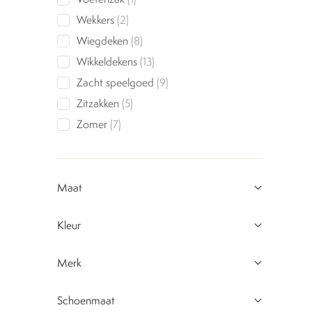
product
2
Wekkers
2
products
8
Wiegdeken
8
products
13
Wikkeldekens
13
products
9
Zacht speelgoed
9
products
5
Zitzakken
5
products
7
Zomer
7
products
Maat
Kleur
Merk
Schoenmaat