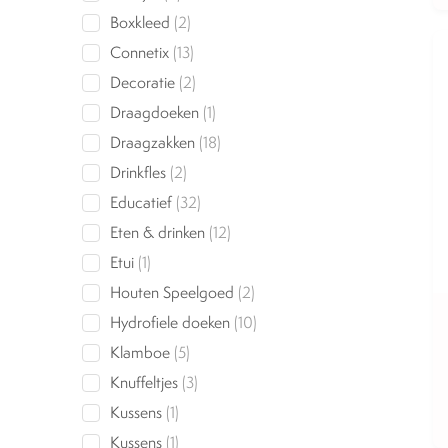
products
2
Boxkleed
2
products
13
Connetix
13
products
2
Decoratie
2
products
1
Draagdoeken
1
product
18
Draagzakken
18
products
2
Drinkfles
2
products
32
Educatief
32
products
12
Eten & drinken
12
products
1
Etui
1
product
2
Houten Speelgoed
2
products
10
Hydrofiele doeken
10
products
5
Klamboe
5
products
3
Knuffeltjes
3
products
1
Kussens
1
product
1
Kussens
1