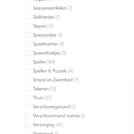
products
7
Seizoensartikelen
7
products
7
Slabbertjes
7
products
51
Slapen
51
products
3
Spaarpotjes
3
products
9
Speelmatten
9
products
5
Speendoekjes
5
products
84
Spelen
84
products
4
Spellen & Puzzels
4
products
7
Strand en Zwembad
7
products
15
Tekenen
15
products
27
Thuis
27
products
1
Verschoningsmand
1
product
1
Verschoonmand matras
1
product
47
Verzorging
47
products
1
Voetenzak
1