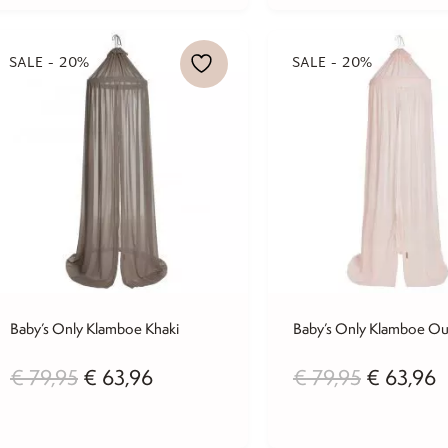
€ 109,95
was:
is:
€ 34,95.
€ 27,96.
SALE - 20%
SALE - 20%
Baby’s Only Klamboe Khaki
Baby’s Only Klamboe O
Oorspronkelijke
Huidige
Oorspron
H
€
79,95
€
63,96
€
79,95
€
63,96
prijs
prijs
prijs
p
was:
is:
was:
is
€ 79,95.
€ 63,96.
€ 79,95.
€