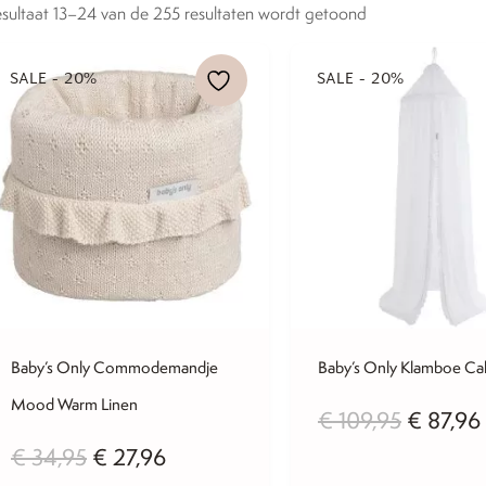
sultaat 13–24 van de 255 resultaten wordt getoond
SALE - 20%
SALE - 20%
Baby’s Only Commodemandje
Baby’s Only Klamboe Ca
Mood Warm Linen
Oorspro
€
109,95
€
87,96
prijs
Oorspronkelijke
Huidige
€
34,95
€
27,96
was:
i
prijs
prijs