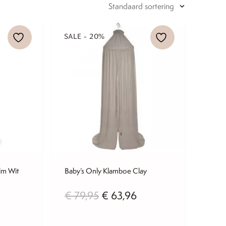
SALE - 20%
lm Wit
Baby’s Only Klamboe Clay
nkelijke
Huidige
Oorspronkelijke
Huidige
€
79,95
€
63,96
prijs
prijs
prijs
s:
was:
is: