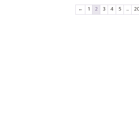
←
1
2
3
4
5
…
2