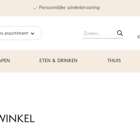
Persoonlijke winkelervaring
Producten
s assortiment
zoeken
K
APEN
ETEN & DRINKEN
THUIS
WINKEL