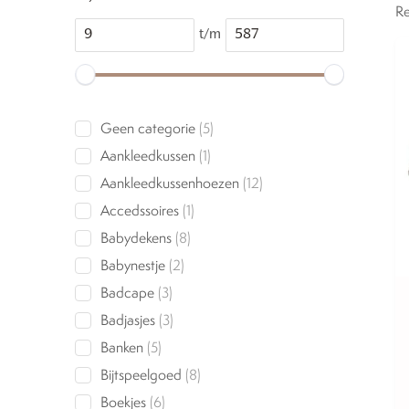
Re
t/m
5
Geen categorie
5
products
1
Aankleedkussen
1
product
12
Aankleedkussenhoezen
12
products
1
Accedssoires
1
product
8
Babydekens
8
products
2
Babynestje
2
products
3
Badcape
3
products
3
Badjasjes
3
products
5
Banken
5
products
8
Bijtspeelgoed
8
products
6
Boekjes
6