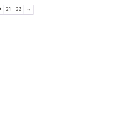
€ 59,95.
€ 47,96.
0
21
22
→