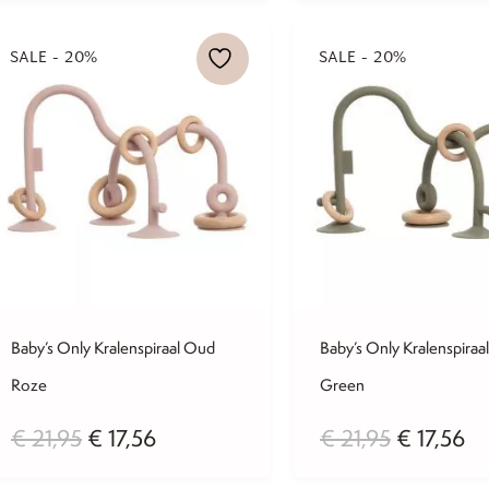
SALE - 20%
SALE - 20%
Baby’s Only Kralenspiraal Oud
Baby’s Only Kralenspiraa
Roze
Green
Oorspronkelijke
Huidige
Oorspronk
Hu
€
21,95
€
17,56
€
21,95
€
17,56
prijs
prijs
prijs
pri
was:
is:
was:
is: