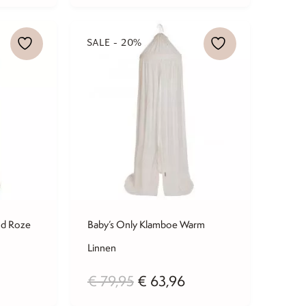
.
€ 87,96.
€ 79,95.
€ 63,96.
SALE - 20%
ud Roze
Baby’s Only Klamboe Warm
Linnen
kelijke
uidige
rijs
Oorspronkelijke
Huidige
€
79,95
€
63,96
:
prijs
prijs
 63,96.