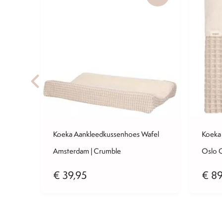
fe
Koeka Aankleedkussenhoes Wafel
Koeka 
Amsterdam | Crumble
Oslo 
€
39,95
€
89