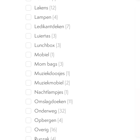
product
12
Lakens
12
products
4
Lampen
4
products
7
Ledikantdeken
7
products
3
Luiertas
3
products
3
Lunchbox
3
products
1
Mobiel
1
product
3
Mom bags
3
products
1
Muziekdoosjes
1
product
2
Muziekmobiel
2
products
1
Nachtlampjes
1
product
11
Omslagdoeken
11
products
32
Onderweg
32
products
4
Opbergen
4
products
16
Overig
16
products
4
Rugzak
4